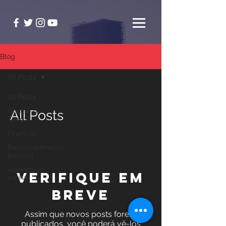
Blog
All Posts
All Posts
Gestão do
All Posts
Tempo
Finanças
Desenvolvimento
pessoal
Aprenda a
Verifique em
sonhar
breve
Assim que novos posts forem
publicados, você poderá vê-los